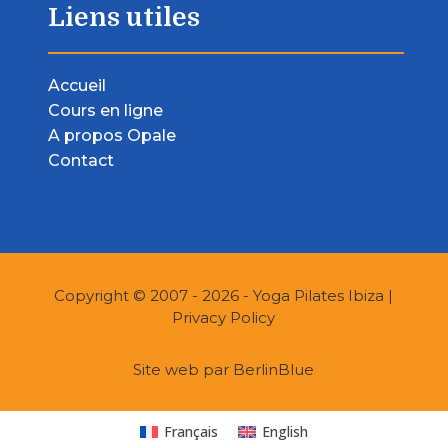
Liens utiles
Accueil
Cours en ligne
A propos Opale
Contact
Copyright © 2007 - 2026 - Yoga Pilates Ibiza |
Privacy Policy
Site web par
BerlinBlue
Français
English